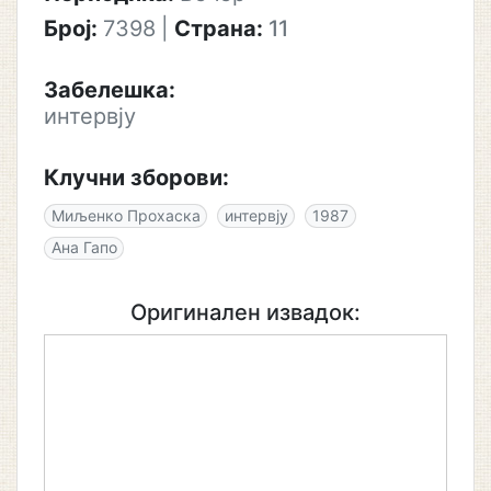
Број:
7398
|
Страна:
11
Забелешка:
интервју
Клучни зборови:
Миљенко Прохаска
интервју
1987
Ана Гапо
Оригинален извадок: