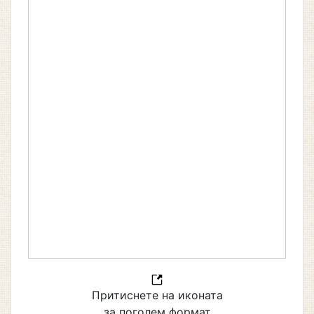
Притиснете на иконата
за поголем формат