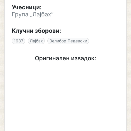
Учесници:
Група „Лајбах“
Клучни зборови:
1987
Лајбах
Велибор Педевски
Оригинален извадок: