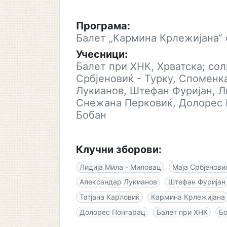
Програма:
Балет „Кармина Крлежијана“
Учесници:
Балет при ХНК, Хрватска; сол
Србјеновиќ - Турку, Споменк
Лукианов, Штефан Фуријан, Ли
Снежана Перковиќ, Долорес 
Бобан
Клучни зборови:
Лидија Мила - Миловац
Маја Србјенови
Александар Лукианов
Штефан Фуријан
Татјана Карловиќ
Кармина Крлежијана
Долорес Понгарац
Балет при ХНК
Б