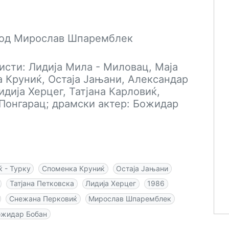
 од Мирослав Шпаремблек
исти: Лидија Мила - Миловац, Маја
а Круниќ, Остаја Јањани, Александар
дија Херцег, Татјана Карловиќ,
Понгарац; драмски актер: Божидар
ќ - Турку
Споменка Круниќ
Остаја Јањани
Татјана Петковска
Лидија Херцег
1986
Снежана Перковиќ
Мирослав Шпаремблек
ожидар Бобан