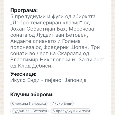
Програма:
5 прелудиуми и фуги од збирката
„Добро темпериран клавир“ од
Јохан Себастијан Бах, Месечева
соната од Лудвиг ван Бетовен,
Анданте спианато и Голема
полонеза од Фредерик Шопен, Три
сонати во чест на Скарлати од
Властимир Николовски и „За пијано“
од Клод Дебиси.
Учесници:
Икуко Енди - пијано, Јапонија
Клучни зборови:
Снежана Пановска
Икуко Енди
Лудвиг ван Бетовен
5 прелудиуми и фуги