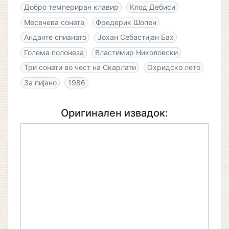
Добро темпериран клавир
Клод Дебиси
Месечева соната
Фредерик Шопен
Анданте спианато
Јохан Себастијан Бах
Голема полонеза
Властимир Николовски
Три сонати во чест на Скарлати
Охридско лето
За пијано
1986
Оригинален извадок: