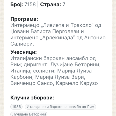
Број:
7158
|
Страна:
7
Програма:
Интермецо „Ливиета и Траколо“ од
Џовани Батиста Перголези и
интермецо „Арлекинада“ од Антонио
Салиери.
Учесници:
Италијански барокен ансамбл од
Рим; диригент: Лучијане Беторини,
Италија; солисти: Марија Луиза
Карбони, Марија Луиза Зери,
Винченцо Сансо, Кармело Карузо
Клучни зборови:
1986
Италијански барокен ансамбл од Рим
Лучијане Беторини