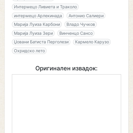
Интермецо Ливиета и Траколо
интермецо Арлекинада
Антонио Салиери
Марија Луиза Карбони
Владо Чучков
Марија Луиза Зери
Винченцо Сансо
Џовани Батиста Перголези
Кармело Карузо
Охридско лето
Оригинален извадок: