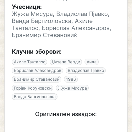
Учесници:
Жужа Мисура, Владислав Пјавко,
Ванда Баргиоловска, Ахиле
Танталос, Борислав Александров,
Бранимир Стевановиќ
Клучни зборови:
Ахиле Танталос
Џузепе Верди
Аида
Борислав Александров
Владислав Пјавко
Бранимир Стевановиќ
1986
Горјан Коруновски
Жужа Мисура
Ванда Баргиоловска
Оригинален извадок: