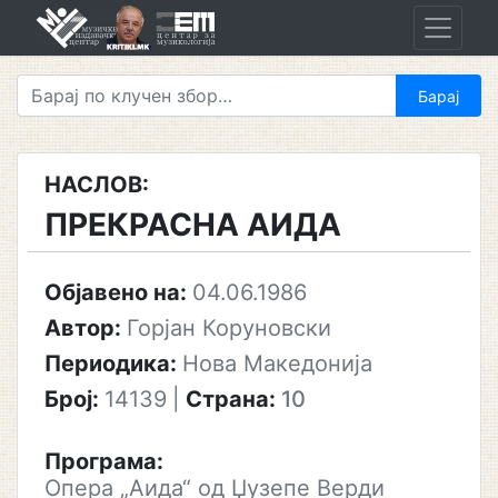
Skip
to
content
НАСЛОВ:
ПРЕКРАСНА АИДА
Објавено на:
04.06.1986
Автор:
Горјан Коруновски
Периодика:
Нова Македонија
Број:
14139
|
Страна:
10
Програма:
Опера „Аида“ од Џузепе Верди