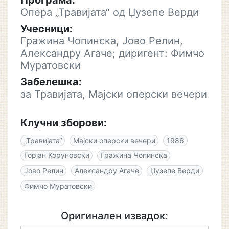
Програма:
Опера „Травијата“ од Џузепе Верди
Учесници:
Гражина Чопинска, Јово Релин,
Александру Агаче; диригент: Фимчо
Муратовски
Забелешка:
за Травијата, Мајски оперски вечери
Клучни зборови:
„Травијата“
Мајски оперски вечери
1986
Горјан Коруновски
Гражина Чопинска
Јово Релин
Александру Агаче
Џузепе Верди
Фимчо Муратовски
Оригинален извадок: