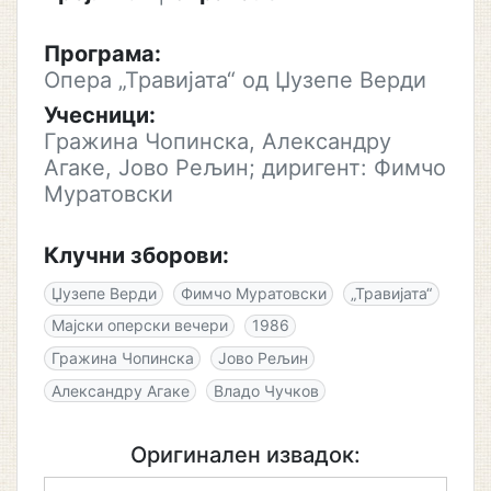
Програма:
Опера „Травијата“ од Џузепе Верди
Учесници:
Гражина Чопинска, Александру
Агаке, Јово Рељин; диригент: Фимчо
Муратовски
Клучни зборови:
Џузепе Верди
Фимчо Муратовски
„Травијата“
Мајски оперски вечери
1986
Гражина Чопинска
Јово Рељин
Александру Агаке
Владо Чучков
Оригинален извадок: