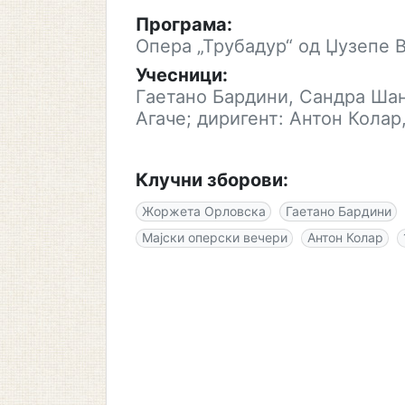
Програма:
Опера „Трубадур“ од Џузепе 
Учесници:
Гаетано Бардини, Сандра Ша
Агаче; диригент: Антон Колар
Клучни зборови:
Жоржета Орловска
Гаетано Бардини
Мајски оперски вечери
Антон Колар