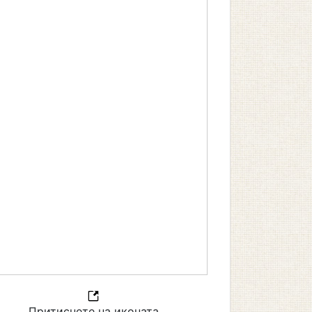
Притиснете на иконата