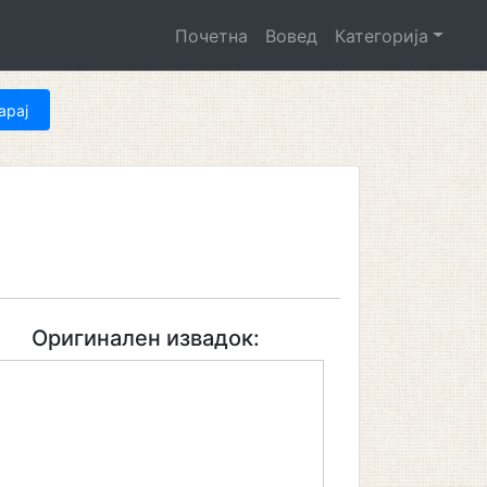
Почетна
Вовед
Категорија
Оригинален извадок: