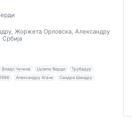
Верди
ндру, Жоржета Орловска, Александру
, Србија
Владо Чучков
Џузепе Верди
Трубадур
1986
Александру Агаче
Сандра Шандру