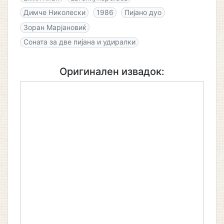
Димче Николески
1986
Пијано дуо
Зоран Марјановиќ
Соната за две пијана и удиралки
Оригинален извадок: