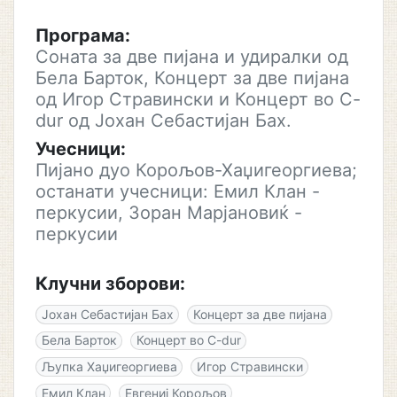
Програма:
Соната за две пијана и удиралки од
Бела Барток, Концерт за две пијана
од Игор Стравински и Концерт во C-
dur од Јохан Себастијан Бах.
Учесници:
Пијано дуо Корољов-Хаџигеоргиева;
останати учесници: Емил Клан -
перкусии, Зоран Марјановиќ -
перкусии
Клучни зборови:
Јохан Себастијан Бах
Концерт за две пијана
Бела Барток
Концерт во C-dur
Љупка Хаџигеоргиева
Игор Стравински
Емил Клан
Евгениј Корољов