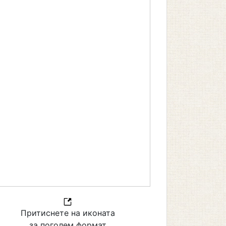
Притиснете на иконата
за поголем формат