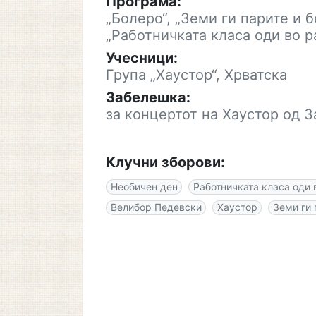
Програма:
„Болеро“, „Земи ги парите и бе
„Работничката класа оди во ра
Учесници:
Група „Хаустор“, Хрватска
Забелешка:
за концертот на Хаустор од З
Клучни зборови:
Необичен ден
Работничката класа оди в
Велибор Педевски
Хаустор
Земи ги 