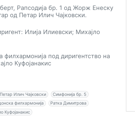
берт, Рапсодија бр. 1 од Жорж Енеску
тар од Петар Илич Чајковски.
ригент: Илија Илиевски; Михајло
а филхармонија под диригентство на
ајло Куфојанакис
Петар Илич Чајковски
Симфонија бр. 5
онска филхармонија
Ратка Димитрова
ло Куфојанакис