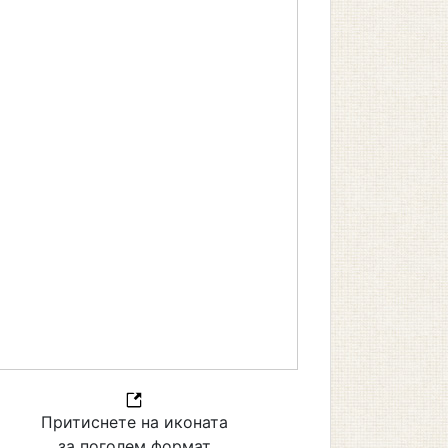
Притиснете на иконата
за поголем формат