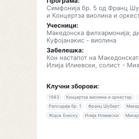
Програма:
Симфонија бр. 5 од Франц Шу
и Концертза виолина и оркес
Учесници:
Македонска филхармонија; ди
Куфојанакис - виолина
Забелешка:
Кон настапот на Македонскат
Илија Илиевски, солист - Мих
Клучни зборови:
1983
Концертза виолина и оркестар
Рапсодија бр. 1
Франц Шуберт
Макед
Жорж Енеску
Илија Илиевски
Михај