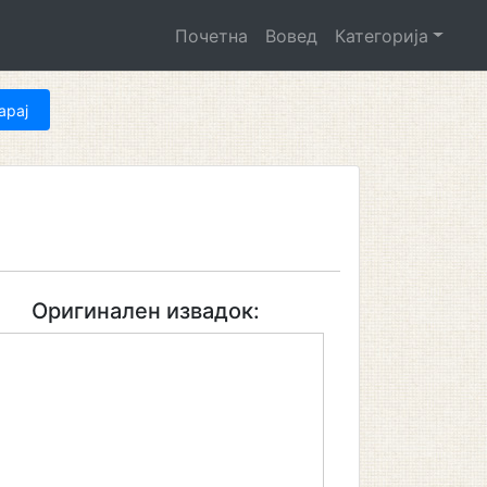
Почетна
Вовед
Категорија
Оригинален извадок: