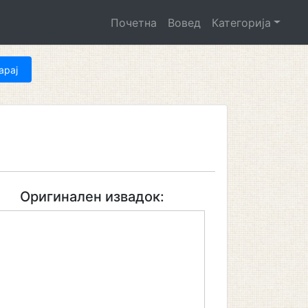
Почетна
Вовед
Категорија
Оригинален извадок: