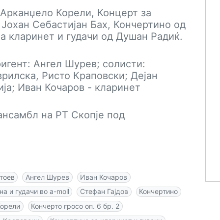
д Арканџело Корели, Концерт за
д Јохан Себастијан Бах, Кончертино од
а кларинет и гудачи од Душан Радиќ.
игент: Ангел Шурев; солисти:
врилска, Ристо Краповски; Дејан
ја; Иван Кочаров - кларинет
ансамбл на РТ Скопје под
тоев
Ангел Шурев
Иван Кочаров
а и гудачи во a-moll
Стефан Гајдов
Кончертино
Корели
Кончерто гросо оп. 6 бр. 2