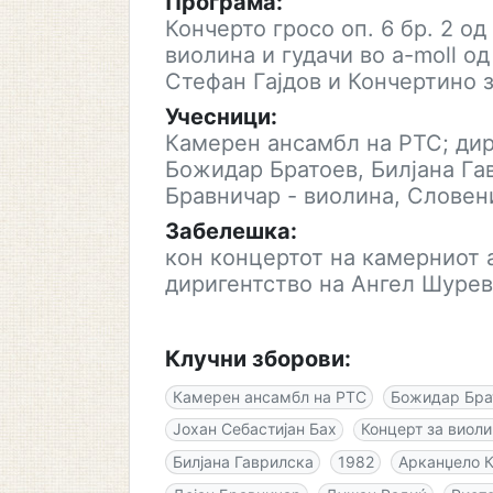
Програма:
Кончерто гросо оп. 6 бр. 2 о
виолина и гудачи во a-moll о
Стефан Гајдов и Кончертино з
Учесници:
Камерен ансамбл на РТС; дир
Божидар Братоев, Билјана Га
Бравничар - виолина, Словени
Забелешка:
кон концертот на камерниот 
диригентство на Ангел Шурев
Клучни зборови:
Камерен ансамбл на РТС
Божидар Бра
Јохан Себастијан Бах
Концерт за виолин
Билјана Гаврилска
1982
Арканџело 