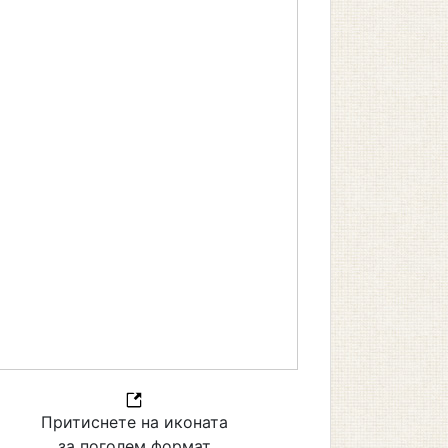
Притиснете на иконата
за поголем формат