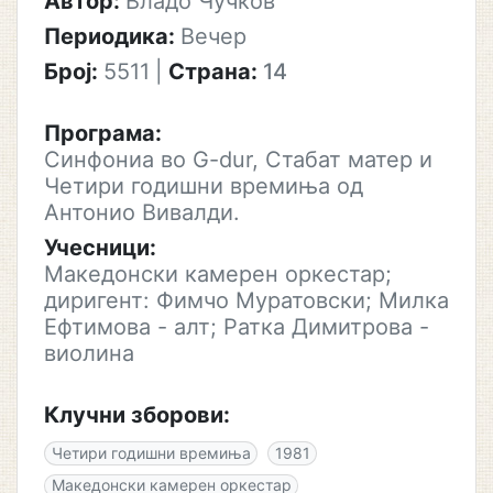
Автор:
Владо Чучков
Периодика:
Вечер
Број:
5511
|
Страна:
14
Програма:
Синфониа во G-dur, Стабат матер и
Четири годишни времиња од
Антонио Вивалди.
Учесници:
Македонски камерен оркестар;
диригент: Фимчо Муратовски; Милка
Ефтимова - алт; Ратка Димитрова -
виолина
Клучни зборови:
Четири годишни времиња
1981
Македонски камерен оркестар