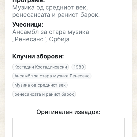
Програма:
Музика од средниот век,
ренесансата и раниот барок.
Учесници:
Ансамбл за стара музика
„Ренесанс“, Србија
Клучни зборови:
Костадин Костадиновски
1980
Ансамбл за стара музика Ренесанс
Музика од средниот век
ренесансата и раниот барок
Оригинален извадок: