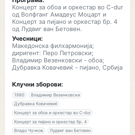
Програма:
Концерт за обоа и оркестар во C-dur
од Волфганг Амадеус Моцарт и
Концерт за пијано и оркестар бр. 4
од Лудвиг ван Бетовен.
Учесници:
Македонска филхармонија;
диригент: Перо Петровски;
Владимир Везенковски - обоа;
Дубравка Ковачевиќ - пијано, Србија
Клучни зборови:
1980
Владимир Везенковски
Дубравка Ковачевиќ
Концерт за обоа и оркестар во C-dur
Концерт за пијано и оркестар бр. 4
Владо Чучков
Лудвиг ван Бетовен