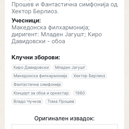
Прошев и Фантастична симфонија од
Хектор Берлиоз.
Учесници:
Македонска филхармонија;
диригент: Младен Јагушт; Киро
Давидовски - обоа
Клучни зборови:
Киро Давидовски
Младен Јагушт
Македонска филхармонија
Хектор Берлиоз
Фантастична симфонија
Концерт за обоа и оркестар
1980
Владо Чучков
Тома Прошев
Оригинален извадок: