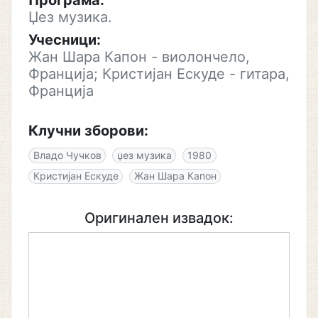
Програма:
Џез музика.
Учесници:
Жан Шара Капон - виолончело,
Франција; Кристијан Ескуде - гитара,
Франција
Клучни зборови:
Владо Чучков
џез музика
1980
Кристијан Ескуде
Жан Шара Капон
Оригинален извадок: