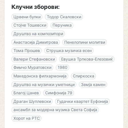
Клучни зборови:
Црвени булки
Тодор Скаловски
Стојче Тошевски
Перуника
Друштво на композитори
Анастасија Димитрова
Пенелопини молитви
Тома Прошев
Струшка музичка есен
Валери Стефановски
Евушка Трпкова-Елезовиќ
Фимчо Муратовски
1980
Македонска филхармонија
Спиркоска
Друштво на музички уметници
Земја камен
Благој Цанев
Симфонија 79
Драган Шуплевски
Гудачки квартет Еуфонија
ансамбл за модерна музика Света Софија
Хорот на РТС