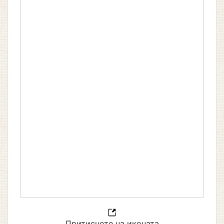
Притиснете на иконата