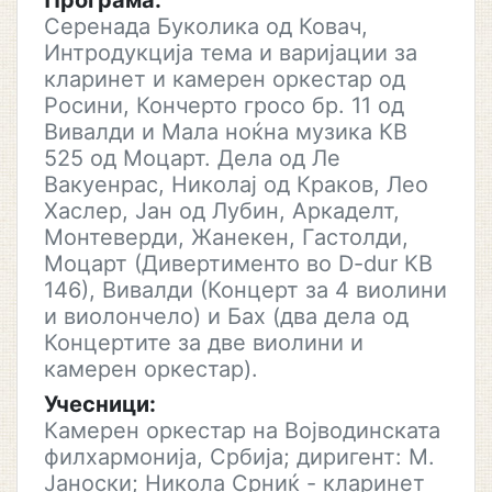
Програма:
Серенада Буколика од Ковач,
Интродукција тема и варијации за
кларинет и камерен оркестар од
Росини, Кончерто гросо бр. 11 од
Вивалди и Мала ноќна музика КВ
525 од Моцарт. Дела од Ле
Вакуенрас, Николај од Краков, Лео
Хаслер, Јан од Лубин, Аркаделт,
Монтеверди, Жанекен, Гастолди,
Моцарт (Дивертименто во D-dur КВ
146), Вивалди (Концерт за 4 виолини
и виолончело) и Бах (два дела од
Концертите за две виолини и
камерен оркестар).
Учесници:
Камерен оркестар на Војводинската
филхармонија, Србија; диригент: М.
Јаноски; Никола Срниќ - кларинет