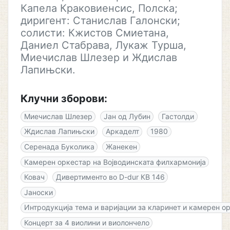
Капела Краковиенсис, Полска;
диригент: Станислав Галонски;
солисти: Кжистов Смиетана,
Даниел Стабрава, Лукаж Турша,
Миечислав Шлезер и Ждислав
Лапињски.
Клучни зборови:
Миечислав Шлезер
Јан од Лубин
Гастолди
Ждислав Лапињски
Аркаделт
1980
Серенада Буколика
Жанекен
Камерен оркестар на Војводинската филхармонија
Ковач
Дивертименто во D-dur КВ 146
Јаноски
Интродукција тема и варијации за кларинет и камерен о
Концерт за 4 виолини и виолончело