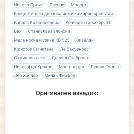
Никола Срниќ
Росини
Моцарт
Концертите за две виолини и камерен оркестар
Капела Краковиенсис
Кончерто гросо бр. 11
Бах
Станислав Галонски
Мала ноќна музика КВ 525
Вивалди
Кжистов Смиетана
Ле Вакуенрас
Охридско лето
Даниел Стабрава
Николај од Краков
Монтеверди
Лукаж Турша
Лео Хаслер
Милан Фирфов
Оригинален извадок: