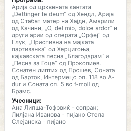
Програма:
Арија од црквената кантата
„Dettinger te deum“ од Хендл, Арија
од Стабат матер на Хајдн, Амарили
од Качини, „O, del mio, dolce ardor“ и
други арии од операта „Орфеј“ од
Глук, „Приспивна на мајката
партизанка“ од Херцигоња,
кајкавската песна „Благодарам“ и
„Песна за Гоце“ од Прокопиев.
Сонатен диптих од Прошев, Соната
од Барток, Интермецо оп. 118 во A-
dur и Соната оп. 5 во f-moll од
Брамс.
Учесници:
Ана Липша-Тофовиќ - сопран;
Лилјана Иванова - пијано Стела
Слејанска - пијано