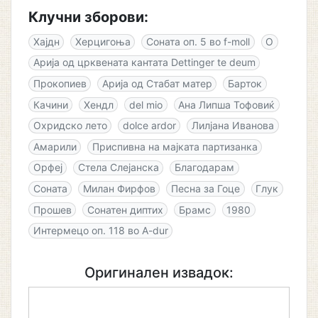
Клучни зборови:
Хајдн
Херцигоња
Соната оп. 5 во f-moll
О
Арија од црквената кантата Dettinger te deum
Прокопиев
Арија од Стабат матер
Барток
Качини
Хендл
del mio
Ана Липша Тофовиќ
Охридско лето
dolce ardor
Лилјана Иванова
Амарили
Приспивна на мајката партизанка
Орфеј
Стела Слејанска
Благодарам
Соната
Милан Фирфов
Песна за Гоце
Глук
Прошев
Сонатен диптих
Брамс
1980
Интермецо оп. 118 во A-dur
Оригинален извадок: