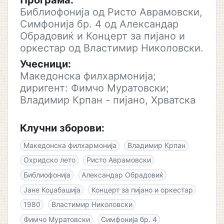
Програма:
Библиофонија од Ристо Аврамовски,
Симфонија бр. 4 од Александар
Обрадовиќ и Концерт за пијано и
оркестар од Властимир Николовски.
Учесници:
Македонска филхармонија;
диригент: Фимчо Муратовски;
Владимир Крпан - пијано, Хрватска
Клучни зборови:
Македонска филхармонија
Владимир Крпан
Охридско лето
Ристо Аврамовски
Библиофонија
Александар Обрадовиќ
Јане Коџабашија
Концерт за пијано и оркестар
1980
Властимир Николовски
Фимчо Муратовски
Симфонија бр. 4