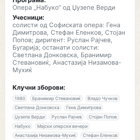
Програма:
Опера „Набуко“ од Џузепе Верди
Учесници:
солисти од Софиската опера: Гена
Димитрова, Стефан Еленков, Стојан
Попов; диригент: Руслан Рајчев,
Бугарија; останати солисти:
Светлана Донковска, Бранимир
Стевановиќ, Анастазија Низамова-
Мухиќ
Клучни зборови:
1980
Бранимир Стевановиќ
Владо Чучков
Светлана Донковска
Гена Димитрова
Џузепе Верди
Руслан Рајчев
Стојан Попов
Набуко
Мајски оперски вечери
Анастазија Низамова-Мухиќ
Стефан Еленков