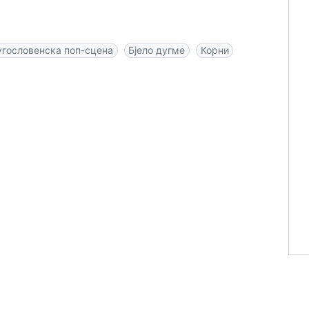
угословенска поп-сцена
Бјело дугме
Корни