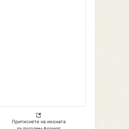
Притиснете на иконата
за поголем формат