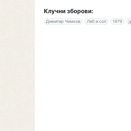
Клучни зборови:
Димитар Чемков
Леб и сол
1979
ј