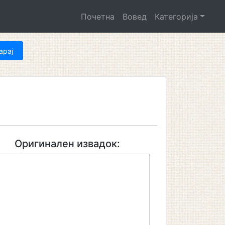
Почетна
Вовед
Категорија
Оригинален извадок: