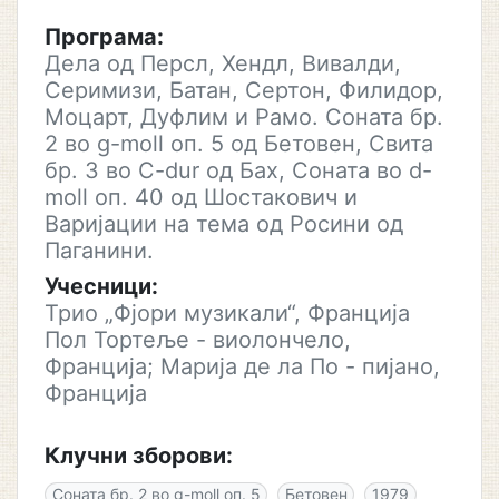
Програма:
Дела од Персл, Хендл, Вивалди,
Серимизи, Батан, Сертон, Филидор,
Моцарт, Дуфлим и Рамо. Соната бр.
2 во g-moll оп. 5 од Бетовен, Свита
бр. 3 во C-dur од Бах, Соната во d-
moll оп. 40 од Шостакович и
Варијации на тема од Росини од
Паганини.
Учесници:
Трио „Фјори музикали“, Франција
Пол Тортеље - виолончело,
Франција; Марија де ла По - пијано,
Франција
Клучни зборови:
Соната бр. 2 во g-moll оп. 5
Бетовен
1979