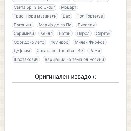
Свита бр. 3 во C-dur
Моцарт
Трио Фјори музикали
Бах
Пол Тортеље
Паганини
Марија де ла По
Вивалди
Серимизи
Хендл
Батан
Персл
Сертон
Охридско лето
Филидор
Милан Фирфов
Дуфлим
Соната во d-moll оп. 40
Рамо
Шостакович
Варијации на тема од Росини
Оригинален извадок: