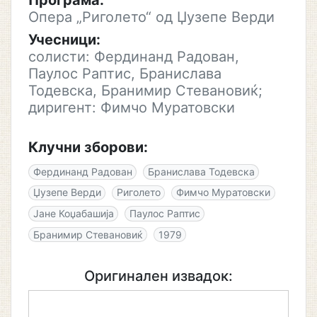
Програма:
Опера „Риголето“ од Џузепе Верди
Учесници:
солисти: Фердинанд Радован,
Паулос Раптис, Бранислава
Тодевска, Бранимир Стевановиќ;
диригент: Фимчо Муратовски
Клучни зборови:
Фердинанд Радован
Бранислава Тодевска
Џузепе Верди
Риголето
Фимчо Муратовски
Јане Коџабашија
Паулос Раптис
Бранимир Стевановиќ
1979
Оригинален извадок: