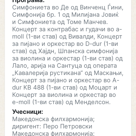
Програма:
Симфониета во Де од Винченц Ѓини,
Симфонија бр. 1 од Милијана Јовиќ
и Симфониета од Томе Манчев.
Концерт за контрабас и гудачи во a-
moll (1-ви став) од Вивалди, Концерт
за пијано и оркестар во D-dur (1-ви
став) од Хајдн, Шпанска симфонија
за виолина и оркестар (1-ви став) од
Лало, арија на Сантуца од операта
„Кавалерија рустикана“ од Маскањи,
Концерт за пијано и оркестар во A-
dur КВ 488 (1-ви став) од Моцарт и
Концерт за виолина и оркестар во
e-moll (1-ви став) од Менделсон.
Учесници:
Македонска филхармонија;
диригент: Перо Петровски
Македонска филхармонија;