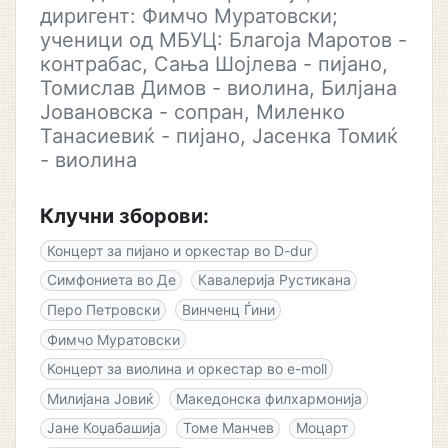
диригент: Фимчо Муратовски;
ученици од МБУЦ: Благоја Маротов -
контрабас, Сања Шојлева - пијано,
Томислав Димов - виолина, Билјана
Јовановска - сопран, Миленко
Танасиевиќ - пијано, Јасенка Томиќ
- виолина
Клучни зборови:
Концерт за пијано и оркестар во D-dur
Симфониета во Де
Кавалерија Рустикана
Перо Петровски
Винченц Ѓини
Фимчо Муратовски
Концерт за виолина и оркестар во e-moll
Милијана Јовиќ
Македонска филхармонија
Јане Коџабашија
Томе Манчев
Моцарт