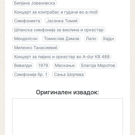
Билјана Јовановска
Концерт за контрабас и гудачи во a-moll
Симфониета
Јасенка Томиќ
Шпанска симфонија за виолина и оркестар
Менделсон
Томислав Димов
Лало
Хајдн
Миленко Танасиевиќ
Концерт за пијано и оркестар во A-dur КВ 488
Вивалди
1979
Маскањи
Благоја Маротов
Симфонија бр. 1
Сања Шојлева
Оригинален извадок: