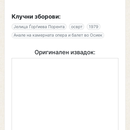
Клучни зборови:
Јелица Ѓорѓиева Порента
осврт
1979
Анале на камерната опера и балет во Осиек
Оригинален извадок: