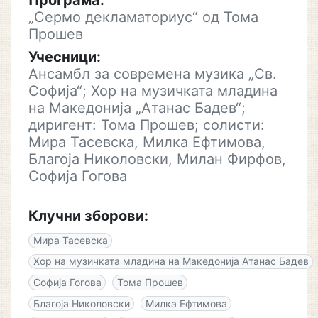
Програма:
„Сермо декламаториус“ од Тома
Прошев
Учесници:
Ансамбл за современа музика „Св.
Софија“; Хор на музичката младина
на Македонија „Атанас Бадев“;
диригент: Тома Прошев; солисти:
Мира Тасевска, Милка Ефтимова,
Благоја Николовски, Милан Фирфов,
Софија Гогова
Клучни зборови:
Мира Тасевска
Хор на музичката младина на Македонија Атанас Бадев
Софија Гогова
Тома Прошев
Благоја Николовски
Милка Ефтимова