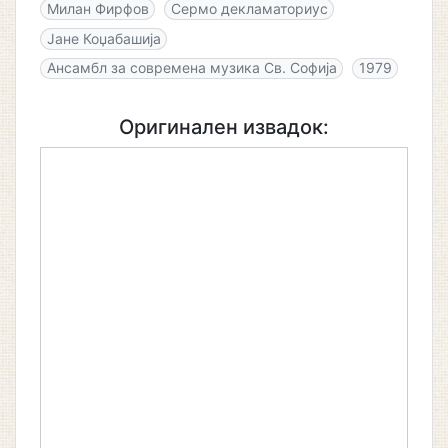
Милан Фирфов
Сермо декламаториус
Јане Коџабашија
Ансамбл за современа музика Св. Софија
1979
Оригинален извадок: