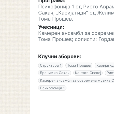
Програма:
Психофонија 1 од Ристо Авра
Сакач, „Каријатиди“ од Желим
Тома Прошев.
Учесници:
Камерен ансамбл за современ
Тома Прошев; солисти: Горда
Клучни зборови:
Структура 1
Тома Прошев
Каријатид
Бранимир Сакач
Кантата Спокој
Рис
Камерен ансамбл за современа музика С
Психофонија 1