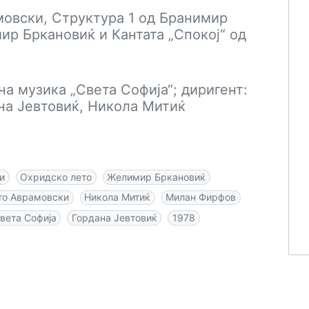
мовски, Структура 1 од Бранимир
ир Бркановиќ и Кантата „Спокој“ од
а музика „Света Софија“; диригент:
на Јевтовиќ, Никола Митиќ
и
Охридско лето
Желимир Бркановиќ
то Аврамовски
Никола Митиќ
Милан Фирфов
вета Софија
Гордана Јевтовиќ
1978