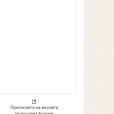
Притиснете на иконата
за поголем формат