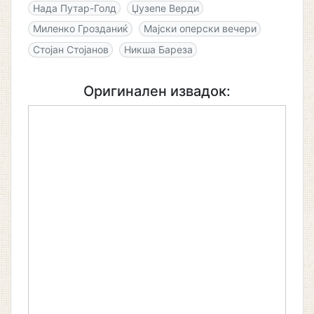
Нада Путар-Голд
Џузепе Верди
Миленко Грозданиќ
Мајски оперски вечери
Стојан Стојанов
Никша Бареза
Оригинален извадок: