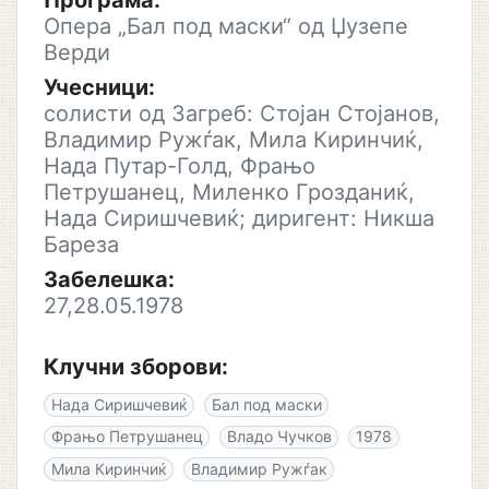
Програма:
Опера „Бал под маски“ од Џузепе
Верди
Учесници:
солисти од Загреб: Стојан Стојанов,
Владимир Ружѓак, Мила Киринчиќ,
Нада Путар-Голд, Фрањо
Петрушанец, Миленко Грозданиќ,
Нада Сиришчевиќ; диригент: Никша
Бареза
Забелешка:
27,28.05.1978
Клучни зборови:
Нада Сиришчевиќ
Бал под маски
Фрањо Петрушанец
Владо Чучков
1978
Мила Киринчиќ
Владимир Ружѓак