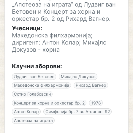
„Апотеоза на играта“ од Лудвиг ван
Бетовен и Концерт за хорна и
оркестар бр. 2 од Рихард Вагнер.
Учесници:
Македонска филхармонија;
диригент: Антон Колар; Михајло
Докузов - хорна
Клучни зборови:
Лудвиг ван Бетовен
Михајло Докузов
Македонска филхармонија
Рихард Вагнер
Сотир Голабовски
Концерт за хорна и оркестар бр. 2
1978
Антон Колар
Симфонија бр. 7 во A-dur оп. 92
Апотеоза на играта