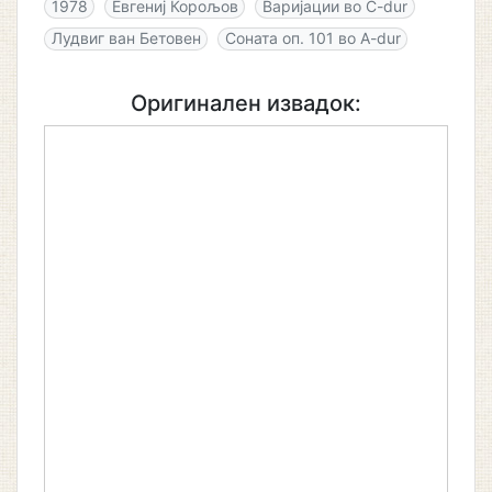
1978
Евгениј Корољов
Варијации во C-dur
Лудвиг ван Бетовен
Соната оп. 101 во A-dur
Оригинален извадок: