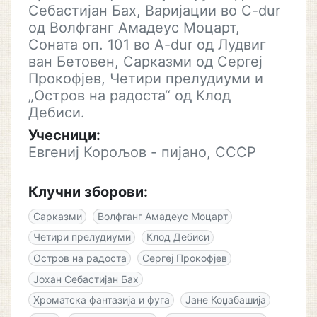
Себастијан Бах, Варијации во C-dur
од Волфганг Амадеус Моцарт,
Соната оп. 101 во A-dur од Лудвиг
ван Бетовен, Сарказми од Сергеј
Прокофјев, Четири прелудиуми и
„Остров на радоста“ од Клод
Дебиси.
Учесници:
Евгениј Корољов - пијано, СССР
Клучни зборови:
Сарказми
Волфганг Амадеус Моцарт
Четири прелудиуми
Клод Дебиси
Остров на радоста
Сергеј Прокофјев
Јохан Себастијан Бах
Хроматска фантазија и фуга
Јане Коџабашија