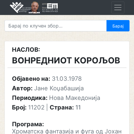
Skip
to
content
НАСЛОВ:
ВОНРЕДНИОТ КОРОЉОВ
Објавено на:
31.03.1978
Автор:
Јане Коџабашија
Периодика:
Нова Македонија
Број:
11202
|
Страна:
11
Програма:
Хроматска фантазија и фуга од Јохан