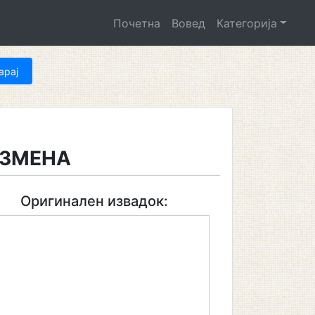
Почетна
Вовед
Категорија
АЗМЕНА
Оригинален извадок: