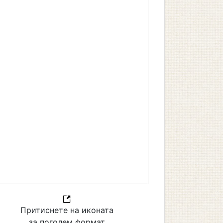
Притиснете на иконата
за поголем формат