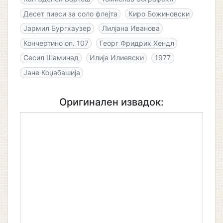
Десет пиеси за соло флејта
Киро Божиновски
Јармил Бургхаузер
Лилјана Иванова
Кончертино оп. 107
Георг Фридрих Хендл
Сесил Шаминад
Илија Илиевски
1977
Јане Коџабашија
Оригинален извадок: