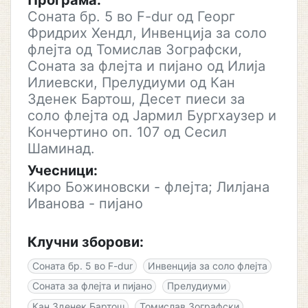
Програма:
Соната бр. 5 во F-dur од Георг
Фридрих Хендл, Инвенција за соло
флејта од Томислав Зографски,
Соната за флејта и пијано од Илија
Илиевски, Прелудиуми од Кан
Зденек Бартош, Десет пиеси за
соло флејта од Јармил Бургхаузер и
Кончертино оп. 107 од Сесил
Шаминад.
Учесници:
Киро Божиновски - флејта; Лилјана
Иванова - пијано
Клучни зборови:
Соната бр. 5 во F-dur
Инвенција за соло флејта
Соната за флејта и пијано
Прелудиуми
Кан Зденек Бартош
Томислав Зографски