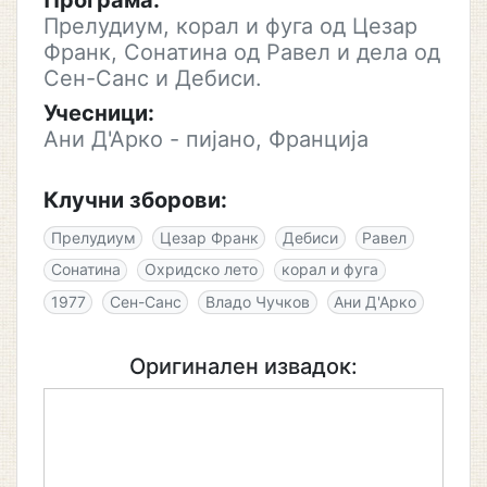
Програма:
Прелудиум, корал и фуга од Цезар
Франк, Сонатина од Равел и дела од
Сен-Санс и Дебиси.
Учесници:
Ани Д'Арко - пијано, Франција
Клучни зборови:
Прелудиум
Цезар Франк
Дебиси
Равел
Сонатина
Охридско лето
корал и фуга
1977
Сен-Санс
Владо Чучков
Ани Д'Арко
Оригинален извадок: