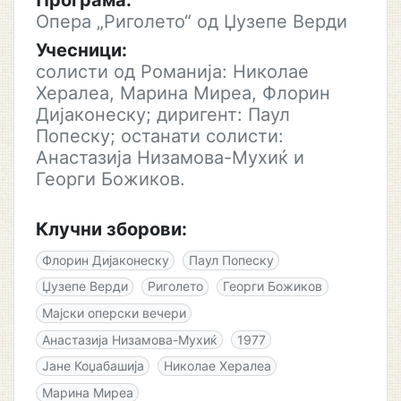
Програма:
Опера „Риголето“ од Џузепе Верди
Учесници:
солисти од Романија: Николае
Хералеа, Марина Миреа, Флорин
Дијаконеску; диригент: Паул
Попеску; останати солисти:
Анастазија Низамова-Мухиќ и
Георги Божиков.
Клучни зборови:
Флорин Дијаконеску
Паул Попеску
Џузепе Верди
Риголето
Георги Божиков
Мајски оперски вечери
Анастазија Низамова-Мухиќ
1977
Јане Коџабашија
Николае Хералеа
Марина Миреа