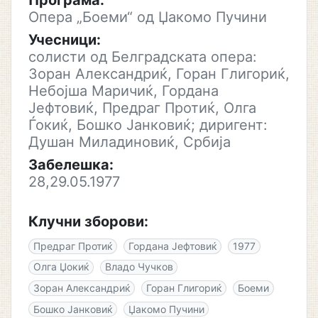
Програма:
Опера „Боеми“ од Џакомо Пучини
Учесници:
солисти од Белградската опера:
Зоран Александриќ, Горан Глигориќ,
Небојша Маричиќ, Гордана
Јефтовиќ, Предраг Протиќ, Олга
Ѓокиќ, Бошко Јанковиќ; диригент:
Душан Миладиновиќ, Србија
Забелешка:
28,29.05.1977
Клучни зборови:
Предраг Протиќ
Гордана Јефтовиќ
1977
Олга Џокиќ
Владо Чучков
Зоран Александриќ
Горан Глигориќ
Боеми
Бошко Јанковиќ
Џакомо Пучини