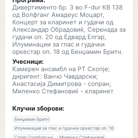
Програма:
Дивертименто бр. 3 во F-dur КВ 138
од Волфганг Амадеус Моцарт,
Концерт за кларинет и гудачи од
Александар Обрадовиќ, Серенада за
гудачи оп. 20 од Едвард Елгар,
Илуминации за глас и гудачки
оркестар оп. 18 од Бенџамин Бритн.
Учесници:
Камерен ансамбл на РТ Скопје;
диригент: Ванчо Чавдарски;
Анастасија Димитрова - сопран;
Миленко Стефановиќ - кларинет
Клучни зборови:
Бенџамин Бритн
Илуминации за глас и гудачки оркестар оп. 18
Сотир Голабовски
Миленко Стефановиќ