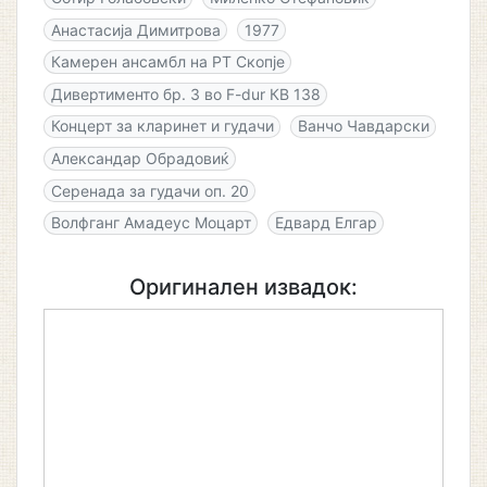
Анастасија Димитрова
1977
Камерен ансамбл на РТ Скопје
Дивертименто бр. 3 во F-dur КВ 138
Концерт за кларинет и гудачи
Ванчо Чавдарски
Александар Обрадовиќ
Серенада за гудачи оп. 20
Волфганг Амадеус Моцарт
Едвард Елгар
Оригинален извадок: