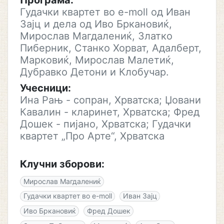
Програма:
Гудачки квартет во e-moll од Иван
Зајц и дела од Иво Бркановиќ,
Мирослав Магдалениќ, Златко
Пиберник, Станко Хорват, Адалберт,
Марковиќ, Мирослав Малетиќ,
Дубравко Детони и Клобучар.
Учесници:
Ина Рањ - сопран, Хрватска; Џовани
Кавалин - кларинет, Хрватска; Фред
Дошек - пијано, Хрватска; Гудачки
квартет „Про Арте“, Хрватска
Клучни зборови:
Мирослав Магдалениќ
Гудачки квартет во e-moll
Иван Зајц
Иво Бркановиќ
Фред Дошек