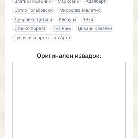
Златко Пиберник
Марковиќ
Адалберт
Сотир Голабовски
Мирослав Малетиќ
Дубравко Детони
Клобуча
1976
Станко Хорват
Ина Рањ
Џовани Кавалин
Гудачки квартет Про Арте
Оригинален извадок: