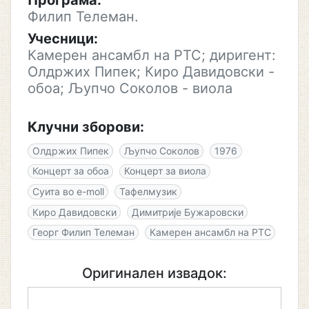
Програма:
Филип Телеман.
Учесници:
Камерен ансамбл на РТС; диригент:
Олдржих Пипек; Киро Давидовски -
обоа; Љупчо Соколов - виола
Клучни зборови:
Олдржих Пипек
Љупчо Соколов
1976
Концерт за обоа
Концерт за виола
Суита во e-moll
Тафелмузик
Киро Давидовски
Димитрије Бужаровски
Георг Филип Телеман
Камерен ансамбл на РТС
Оригинален извадок: