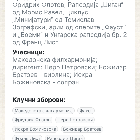
Фридрих Флотов, Рапсодија „Циган“
од Морис Равел, циклус
„Минијатури“ од Томислав
Зографски, арии од оперите „Фауст“
и „Боеми“ и Унгарска рапсодија бр. 2
од Франц Лист.
Учесници:
Македонска филхармонија;
диригент: Перо Петровски; Божидар
Братоев - виолина; Искра
Божиновска - сопран
Клучни зборови:
Македонска филхармонија
Фауст
Фридрих Флотов
Перо Петровски
Искра Божиновска
Божидар Братоев
Франц Лист
Рапсодија Циган