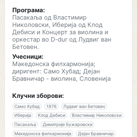
Програма:
Пасакаља од Властимир
Николовски, Иберија од Клод
Дебиси и Концерт за виолина и
оркестар во D-dur од Лудвиг ван
Бетовен.
Учесници:
Македонска филхармонија;
диригент: Само Хубад; Дејан
Бравничар - виолина, Словенија
Клучни зборови:
Само Хубад
1976
Лудвиг ван Бетовен
Иберија
Клод Дебиси
Властимир Николовски
Пасакаља
Димитрије Бужаровски
Македонска филхармонија
Дејан Бравничар