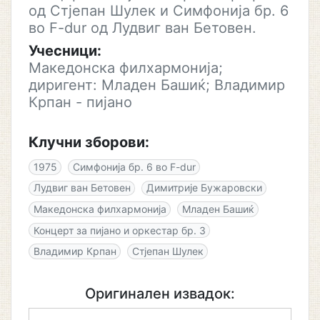
од Стјепан Шулек и Симфонија бр. 6
во F-dur од Лудвиг ван Бетовен.
Учесници:
Македонска филхармонија;
диригент: Младен Башиќ; Владимир
Крпан - пијано
Клучни зборови:
1975
Симфонија бр. 6 во F-dur
Лудвиг ван Бетовен
Димитрије Бужаровски
Македонска филхармонија
Младен Башиќ
Концерт за пијано и оркестар бр. 3
Владимир Крпан
Стјепан Шулек
Оригинален извадок: