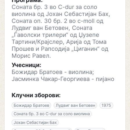
Програма:
Соната бр. 3 во C-dur за соло
виолина од Јохан Себастијан Бах,
Соната оп. 30 бр. 2 во c-moll од
Лудвиг ван Бетовен, Соната
„Ѓаволски трилери“ од Џузепе
Тартини/Крајслер, Арија од Тома
Прошев и Рапсодија „Циганин“ од
Морис Равел.
Учесници:
Божидар Братоев - виолина;
Јасминка Чакар-Георгиева - пијано
Клучни зборови:
Божидар Братоев
Лудвиг ван Бетовен
1975
Соната бр. 3 во C-dur за соло виолина
Јохан Себастијан Бах