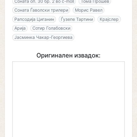
Соната оп. 30 бр. 2 во c-moll
Тома Прошев
Соната Ѓаволски трилери
Морис Равел
Рапсодија Циганин
Ѓузепе Тартини
Крајслер
Арија
Сотир Голабовски
Јасминка Чакар-Георгиева
Оригинален извадок: