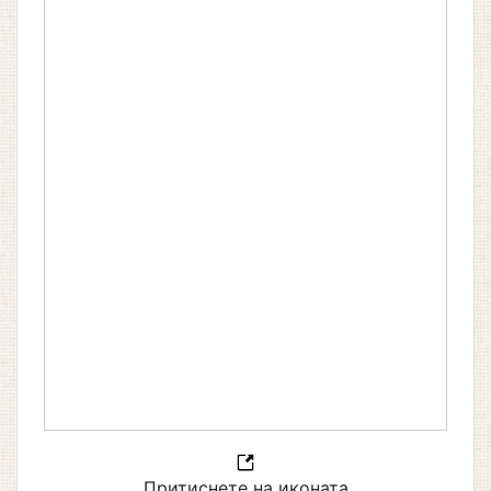
Притиснете на иконата