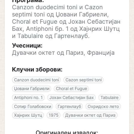
Програма:
Canzon duodecimi toni и Cazon
septimi toni од Џовани Габриели,
Choral et Fugue од Јохан Себастијан
Бах, Antiphoni бр. 1 од Хајнрих Шутц
и Tabulaire од Гартенлауб.
Учесници:
Дувачки октет од Париз, Франција
Клучни зборови:
Canzon duodecimi toni
Cazon septimi toni
Џовани Габриели
Choral et Fugue
Antiphoni no. 1
Јохан Себастијан Бах
Tabulaire
Сотир Голабовски
Гартенлауб
Охридско лето
Хајнрих Шутц
1975
Дувачки октет од Париз
Оригинален извадок: