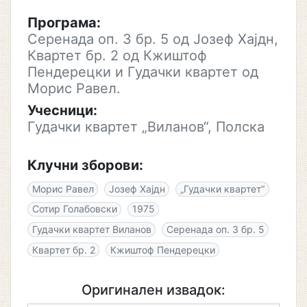
Програма:
Серенада оп. 3 бр. 5 од Јозеф Хајдн,
Квартет бр. 2 од Кжиштоф
Пендерецки и Гудачки квартет од
Морис Равел.
Учесници:
Гудачки квартет „Виланов“, Полска
Клучни зборови:
Морис Равел
Јозеф Хајдн
„Гудачки квартет“
Сотир Голабовски
1975
Гудачки квартет Виланов
Серенада оп. 3 бр. 5
Квартет бр. 2
Кжиштоф Пендерецки
Оригинален извадок: