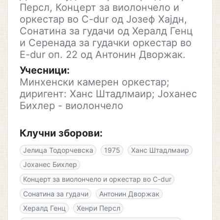
Персл, Концерт за виолончело и
оркестар во C-dur од Јозеф Хајдн,
Сонатина за гудачи од Хералд Генц
и Серенада за гудачки оркестар во
E-dur оп. 22 од Антонин Дворжак.
Учесници:
Минхенски камерен оркестар;
диригент: Ханс Штадлмаир; Јоханес
Бихлер - виолончело
Клучни зборови:
Јелица Тодорчевска
1975
Ханс Штадлмаир
Јоханес Бихлер
Концерт за виолончело и оркестар во C-dur
Сонатина за гудачи
Антонин Дворжак
Хералд Генц
Хенри Персл