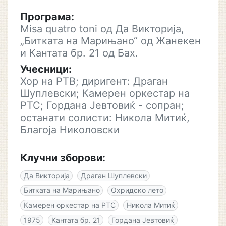
Програма:
Misa quatro toni од Да Викторија,
„Битката на Марињано“ од Жанекен
и Кантата бр. 21 од Бах.
Учесници:
Хор на РТВ; диригент: Драган
Шуплевски; Камерен оркестар на
РТС; Гордана Јевтовиќ - сопран;
останати солисти: Никола Митиќ,
Благоја Николовски
Клучни зборови:
Да Викторија
Драган Шуплевски
Битката на Марињано
Охридско лето
Камерен оркестар на РТС
Никола Митиќ
1975
Кантата бр. 21
Гордана Јевтовиќ